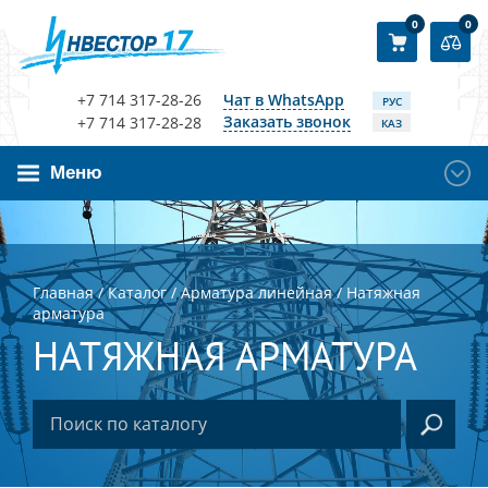
0
0
+7 714 317-28-26
Чат в WhatsApp
РУС
Заказать звонок
+7 714 317-28-28
КАЗ
Меню
Главная
/
Каталог
/
Арматура линейная
/
Натяжная
арматура
НАТЯЖНАЯ АРМАТУРА