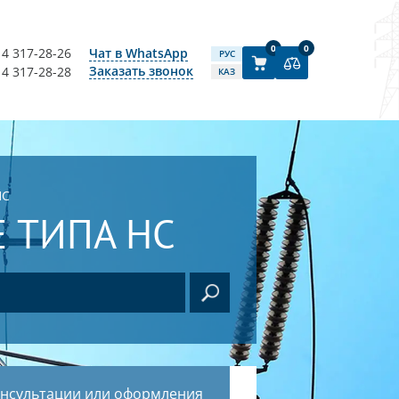
0
0
14 317-28-26
Чат в WhatsApp
РУС
Заказать звонок
14 317-28-28
КАЗ
НС
 ТИПА НС
онсультации или оформления