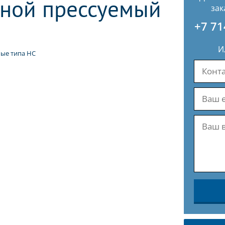
ной прессуемый
зак
+7 71
И
ые типа НС