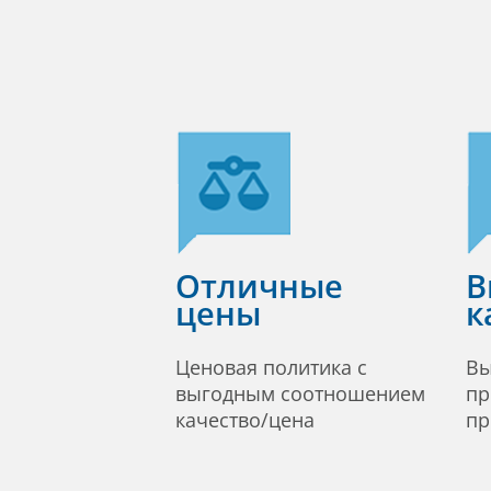
Отличные
В
цены
к
Ценовая политика с
Вы
выгодным соотношением
пр
качество/цена
пр