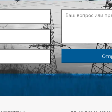
Отп
О «Инвестор 17»