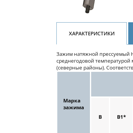
ХАРАКТЕРИСТИКИ
Зажим натяжной прессуемый Н
среднегодовой температурой м
(северные районы). Соответст
Марка
зажима
В
В1*