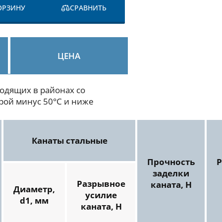
ОРЗИНУ
СРАВНИТЬ
ЦЕНА
одящих в районах со
рой минус 50°С и ниже
Канаты стальные
Прочность
заделки
Разрывное
каната, Н
Диаметр,
усилие
d1, мм
каната, Н