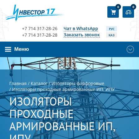
0
0
+7 714 317-28-26
Чат в WhatsApp
РУС
Заказать звонок
+7 714 317-28-28
КАЗ
Меню
Главная
/
Каталог
/
Изоляторы фарфоровые
/
Изоляторы проходные армированные ИП, ИПУ
ИЗОЛЯТОРЫ
ПРОХОДНЫЕ
АРМИРОВАННЫЕ ИП,
ИПУ