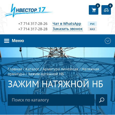
0
0
+7 714 317-28-26
Чат в WhatsApp
РУС
Заказать звонок
+7 714 317-28-28
КАЗ
Меню
Главная
/
Каталог
/
Арматура линейная
/
Натяжная
арматура
/
Зажим натяжной НБ
ЗАЖИМ НАТЯЖНОЙ НБ