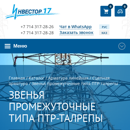
0
0
+7 714 317-28-26
Чат в WhatsApp
РУС
Заказать звонок
+7 714 317-28-28
КАЗ
Меню
Главная
/
Каталог
/
Арматура линейная
/
Сцепная
арматура
/
Звенья промежуточные типа ПТР-талрепы
ЗВЕНЬЯ
ПРОМЕЖУТОЧНЫЕ
ТИПА ПТР-ТАЛРЕПЫ