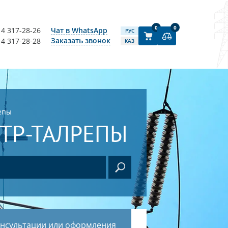
0
0
14 317-28-26
Чат в WhatsApp
РУС
Заказать звонок
14 317-28-28
КАЗ
епы
ТР-ТАЛРЕПЫ
онсультации или оформления