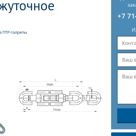
жуточное
зак
+7 71
И
а ПТР-талрепы