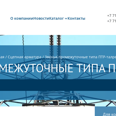
+7 7
О компании
Новости
Каталог
Контакты
+7 7
ная
/
Сцепная арматура
/
Звенья промежуточные типа ПТР-талр
ОМЕЖУТОЧНЫЕ ТИПА П
Для к