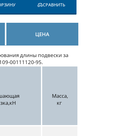
ОРЗИНУ
СРАВНИТЬ
ЦЕНА
рования длины подвески за
109-00111120-95.
ушающая
Масса,
узка,кН
кг