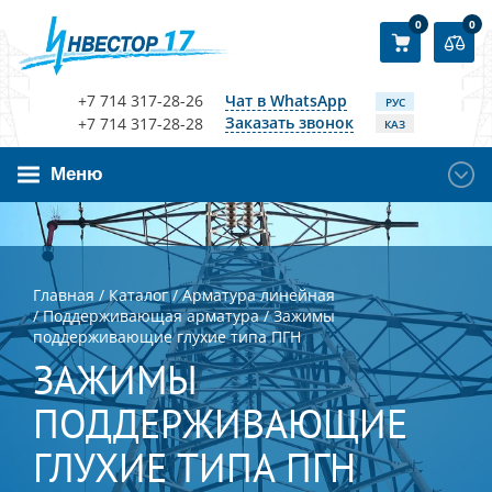
0
0
+7 714 317-28-26
Чат в WhatsApp
РУС
Заказать звонок
+7 714 317-28-28
КАЗ
Меню
Главная
/
Каталог
/
Арматура линейная
/
Поддерживающая арматура
/
Зажимы
поддерживающие глухие типа ПГН
ЗАЖИМЫ
ПОДДЕРЖИВАЮЩИЕ
ГЛУХИЕ ТИПА ПГН