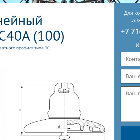
Для к
нейный
зак
С40А (100)
+7 71
И
артного профиля типа ПС