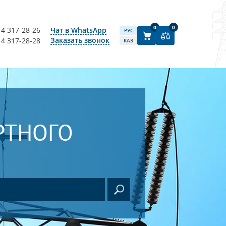
0
0
14 317-28-26
Чат в WhatsApp
РУС
Заказать звонок
14 317-28-28
КАЗ
РТНОГО