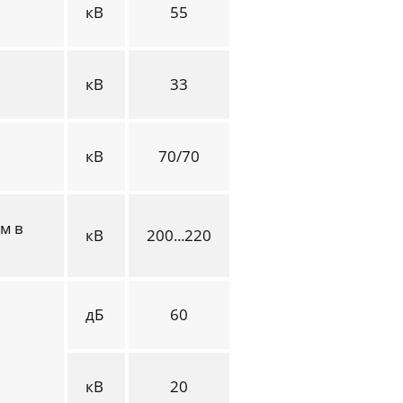
кВ
55
кВ
33
кВ
70/70
м в
кВ
200...220
дБ
60
кВ
20