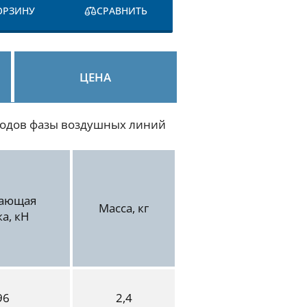
ОРЗИНУ
СРАВНИТЬ
ЦЕНА
оводов фазы воздушных линий
шающая
Масса, кг
ка, кН
96
2,4