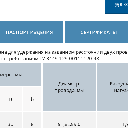
В К
ПАСПОРТ ИЗДЕЛИЯ
СЕРТИФИКАТЫ
ена для удержания на заданном расстоянии двух пр
ют требованиям ТУ 3449-129-00111120-98.
змеры, мм
Диаметр
Разру
провода, мм
нагуз
B
b
30
8
51,6...59,0
1,