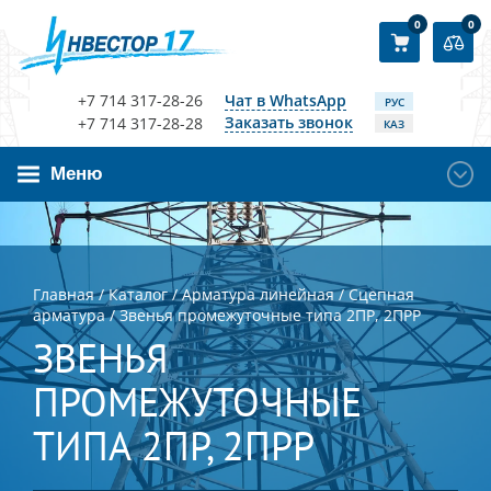
0
0
+7 714 317-28-26
Чат в WhatsApp
РУС
Заказать звонок
+7 714 317-28-28
КАЗ
Меню
Главная
/
Каталог
/
Арматура линейная
/
Сцепная
арматура
/
Звенья промежуточные типа 2ПР, 2ПРР
ЗВЕНЬЯ
ПРОМЕЖУТОЧНЫЕ
ТИПА 2ПР, 2ПРР