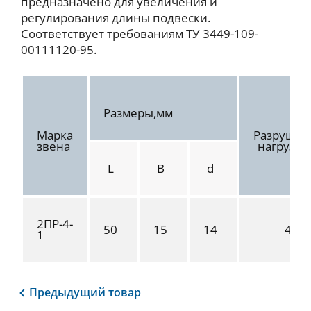
предназначено для увеличения и
регулирования длины подвески.
Соответствует требованиям ТУ 3449-109-
00111120-95.
Размеры,мм
Марка
Разруша
звена
нагрузка
L
B
d
2ПР-4-
50
15
14
40
1
Предыдущий
товар