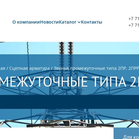
+7 7
О компании
Новости
Каталог
Контакты
+7 7
ная
/
Сцепная арматура
/
Звенья промежуточные типа 2ПР, 2ПРР
МЕЖУТОЧНЫЕ ТИПА 2П
Для к