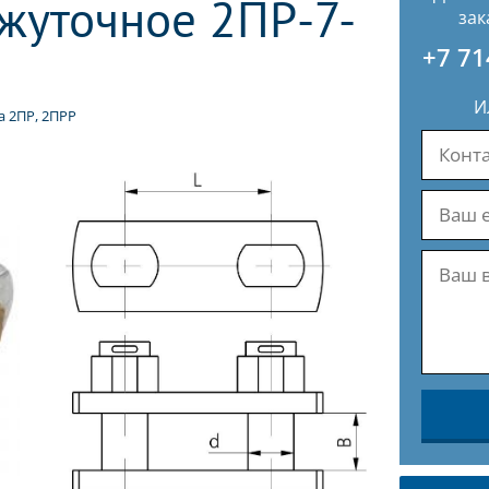
жуточное 2ПР-7-
зак
+7 71
И
 2ПР, 2ПРР