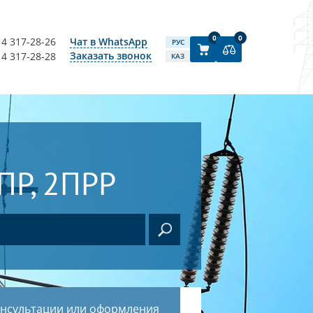
0
0
14 317-28-26
Чат в WhatsApp
РУС
Заказать звонок
14 317-28-28
КАЗ
Р, 2ПРР
онсультации или оформления