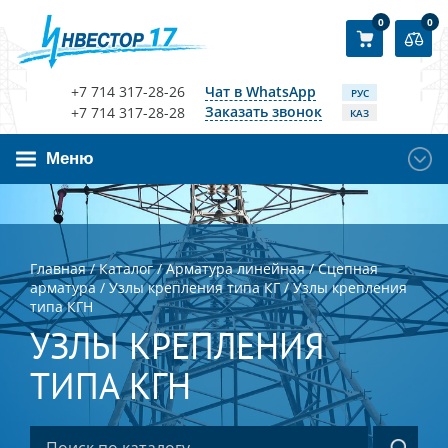
0
0
+7 714 317-28-26
Чат в WhatsApp
РУС
Заказать звонок
+7 714 317-28-28
КАЗ
Меню
Главная
/
Каталог
/
Арматура линейная
/
Сцепная
арматура
/
Узлы крепления типа КГ
/
Узлы крепления
типа КГН
УЗЛЫ КРЕПЛЕНИЯ
ТИПА КГН