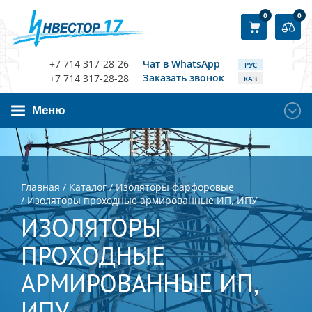
0
0
+7 714 317-28-26
Чат в WhatsApp
РУС
Заказать звонок
+7 714 317-28-28
КАЗ
Меню
Главная
/
Каталог
/
Изоляторы фарфоровые
/
Изоляторы проходные армированные ИП, ИПУ
ИЗОЛЯТОРЫ
ПРОХОДНЫЕ
АРМИРОВАННЫЕ ИП,
ИПУ