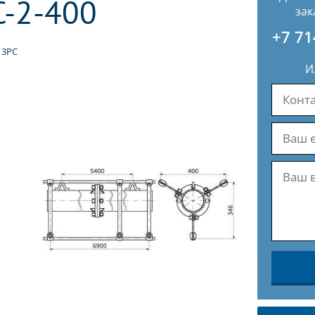
С-2-400
зак
+7 71
 3РС
И