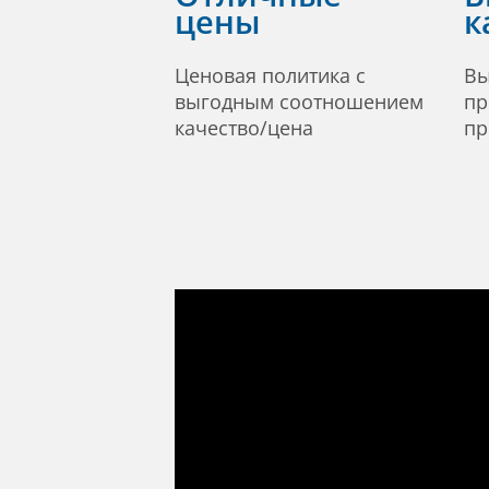
цены
к
Ценовая политика с
Вы
выгодным соотношением
пр
качество/цена
пр