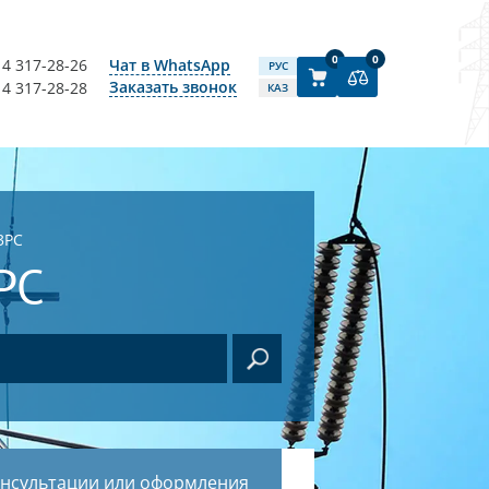
0
0
14 317-28-26
Чат в WhatsApp
РУС
Заказать звонок
14 317-28-28
КАЗ
3РС
РС
онсультации или оформления