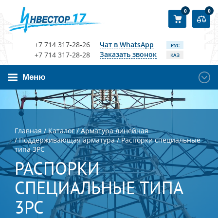
0
0
+7 714 317-28-26
Чат в WhatsApp
РУС
Заказать звонок
+7 714 317-28-28
КАЗ
Меню
Главная
/
Каталог
/
Арматура линейная
/
Поддерживающая арматура
/
Распорки специальные
типа 3РС
РАСПОРКИ
СПЕЦИАЛЬНЫЕ ТИПА
3РС