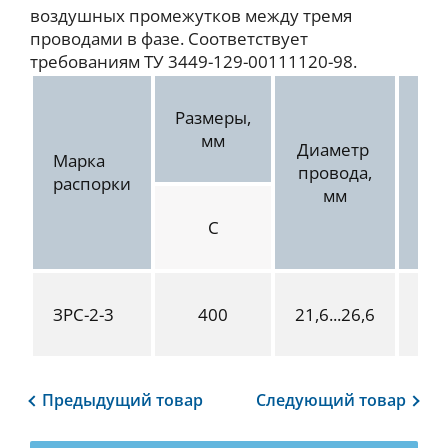
воздушных промежутков между тремя
проводами в фазе. Соответствует
требованиям ТУ 3449-129-00111120-98.
Размеры,
мм
Диаметр
Марка
Ра
провода,
распорки
н
мм
С
ЗРС-2-3
400
21,6...26,6
Предыдущий
товар
Следующий
товар