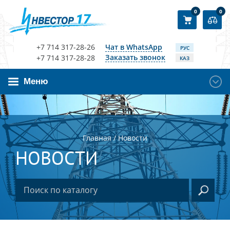
0
0
+7 714 317-28-26
Чат в WhatsApp
РУС
Заказать звонок
+7 714 317-28-28
КАЗ
Меню
Главная
/
Новости
НОВОСТИ