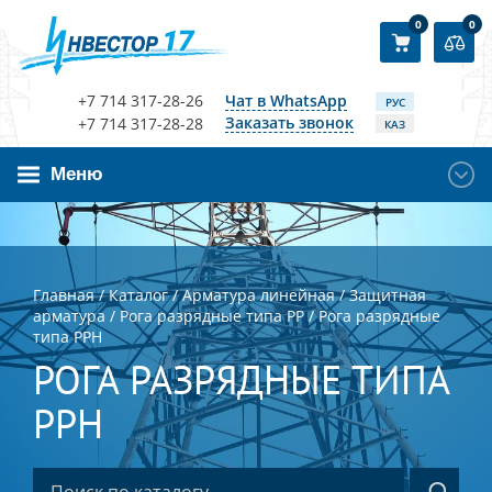
0
0
+7 714 317-28-26
Чат в WhatsApp
РУС
Заказать звонок
+7 714 317-28-28
КАЗ
Меню
Главная
/
Каталог
/
Арматура линейная
/
Защитная
арматура
/
Рога разрядные типа РР
/
Рога разрядные
типа РРН
РОГА РАЗРЯДНЫЕ ТИПА
РРН