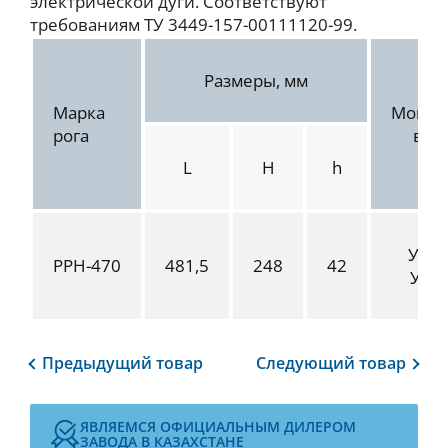
электрической дуги. Соответствуют
требованиям ТУ 3449-157-00111120-99.
Размеры, мм
Марка
Монти
рога
в у
L
H
h
У1-3
РРН-470
481,5
248
42
УС-3
Предыдущий
товар
Следующий
товар
ЯВЛЯЕМСЯ ОФИЦИАЛЬНЫМ ДИЛЕРОМ
ЗАВОДА В КАЗАХСТАНЕ