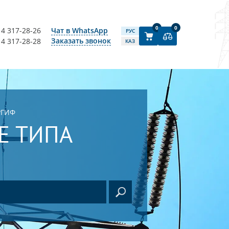
0
0
14 317-28-26
Чат в WhatsApp
РУС
Заказать звонок
14 317-28-28
КАЗ
РГИФ
Е ТИПА