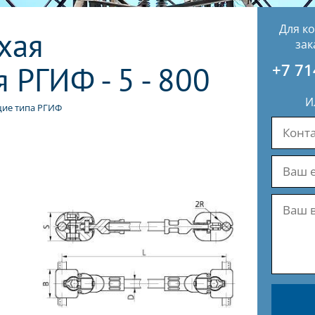
Для к
хая
зак
РГИФ - 5 - 800
+7 71
И
щие типа РГИФ