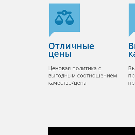
Отличные
В
цены
к
Ценовая политика с
Вы
выгодным соотношением
пр
качество/цена
пр