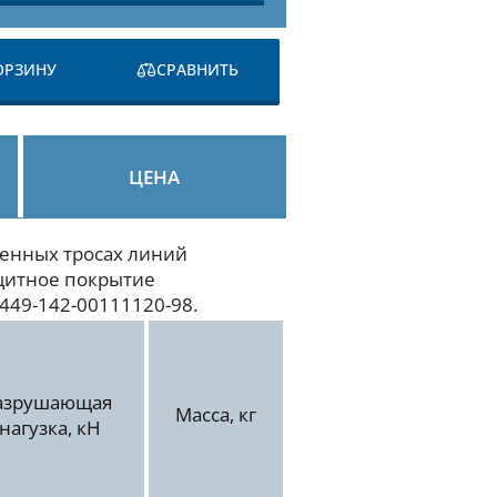
ОРЗИНУ
СРАВНИТЬ
ЦЕНА
ленных тросах линий
ащитное покрытие
449-142-00111120-98.
азрушающая
Масса, кг
нагузка, кН