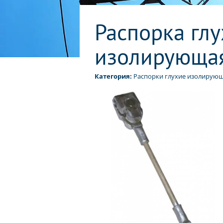
Распорка глу
изолирующая 
Категория:
Распорки глухие изолирую