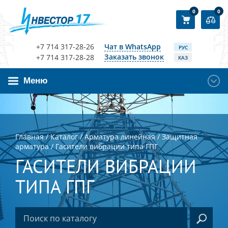
0
0
+7 714 317-28-26
Чат в WhatsApp
РУС
Заказать звонок
+7 714 317-28-28
КАЗ
Меню
Главная
/
Каталог
/
Арматура линейная
/
Защитная
арматура
/
Гасители вибрации типа ГПГ
ГАСИТЕЛИ ВИБРАЦИИ
ТИПА ГПГ