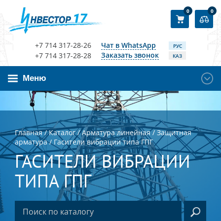
0
0
+7 714 317-28-26
Чат в WhatsApp
РУС
Заказать звонок
+7 714 317-28-28
КАЗ
Меню
Главная
/
Каталог
/
Арматура линейная
/
Защитная
арматура
/
Гасители вибрации типа ГПГ
ГАСИТЕЛИ ВИБРАЦИИ
ТИПА ГПГ