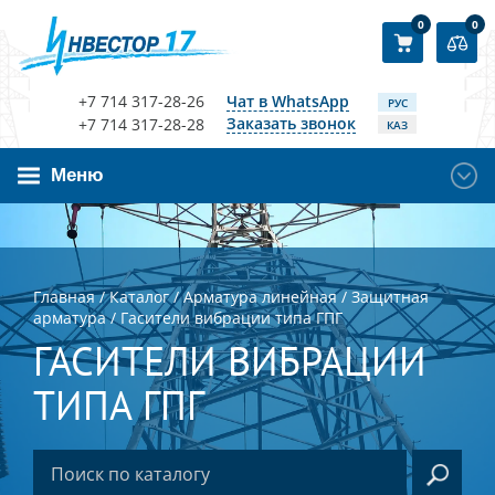
0
0
+7 714 317-28-26
Чат в WhatsApp
РУС
Заказать звонок
+7 714 317-28-28
КАЗ
Меню
Главная
/
Каталог
/
Арматура линейная
/
Защитная
арматура
/
Гасители вибрации типа ГПГ
ГАСИТЕЛИ ВИБРАЦИИ
ТИПА ГПГ