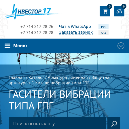
0
0
+7 714 317-28-26
Чат в WhatsApp
РУС
Заказать звонок
+7 714 317-28-28
КАЗ
Меню
Главная
/
Каталог
/
Арматура линейная
/
Защитная
арматура
/
Гасители вибрации типа ГПГ
ГАСИТЕЛИ ВИБРАЦИИ
ТИПА ГПГ