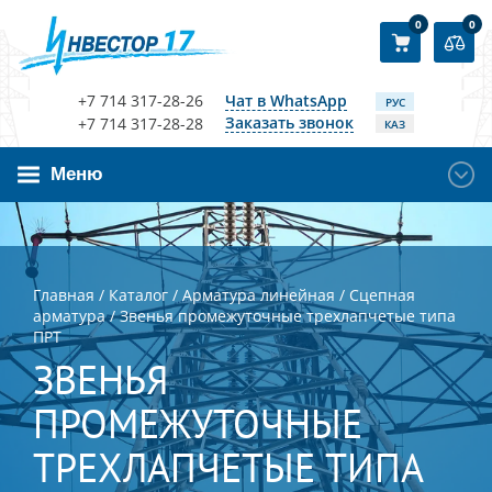
0
0
+7 714 317-28-26
Чат в WhatsApp
РУС
Заказать звонок
+7 714 317-28-28
КАЗ
Меню
Главная
/
Каталог
/
Арматура линейная
/
Сцепная
арматура
/
Звенья промежуточные трехлапчетые типа
ПРТ
ЗВЕНЬЯ
ПРОМЕЖУТОЧНЫЕ
ТРЕХЛАПЧЕТЫЕ ТИПА