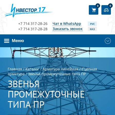
0
0
+7 714 317-28-26
Чат в WhatsApp
РУС
Заказать звонок
+7 714 317-28-28
КАЗ
Меню
Главная
/
Каталог
/
Арматура линейная
/
Сцепная
арматура
/
Звенья промежуточные типа ПР
ЗВЕНЬЯ
ПРОМЕЖУТОЧНЫЕ
ТИПА ПР