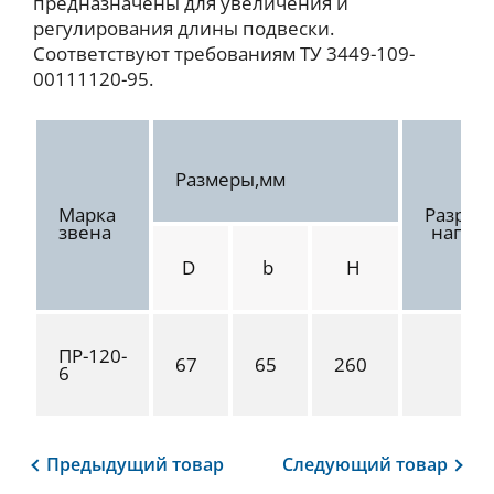
предназначены для увеличения и
регулирования длины подвески.
Соответствуют требованиям ТУ 3449-109-
00111120-95.
Размеры,мм
Марка
Разру
звена
нагруз
D
b
H
ПР-120-
67
65
260
12
6
Предыдущий
товар
Следующий
товар