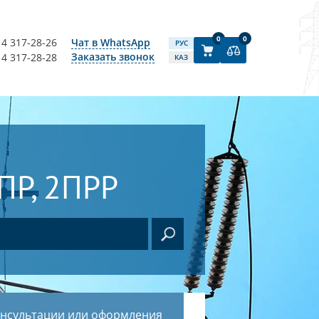
0
0
14 317-28-26
Чат в WhatsApp
РУС
Заказать звонок
14 317-28-28
КАЗ
Р, 2ПРР
онсультации или оформления