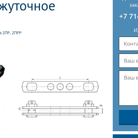
жуточное
зак
+7 71
И
 2ПР, 2ПРР