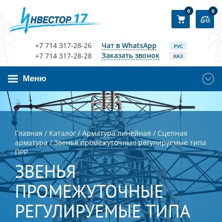
0
0
+7 714 317-28-26
Чат в WhatsApp
РУС
Заказать звонок
+7 714 317-28-28
КАЗ
Меню
Главная
/
Каталог
/
Арматура линейная
/
Сцепная
арматура
/
Звенья промежуточные регулируемые типа
ПРР
ЗВЕНЬЯ
ПРОМЕЖУТОЧНЫЕ
РЕГУЛИРУЕМЫЕ ТИПА