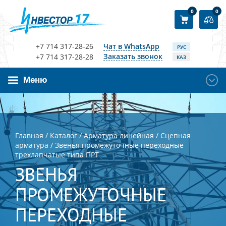
0
0
+7 714 317-28-26
Чат в WhatsApp
РУС
Заказать звонок
+7 714 317-28-28
КАЗ
Меню
Главная
/
Каталог
/
Арматура линейная
/
Сцепная
арматура
/
Звенья промежуточные переходные
трехлапчатые типа ПРТ
ЗВЕНЬЯ
ПРОМЕЖУТОЧНЫЕ
ПЕРЕХОДНЫЕ