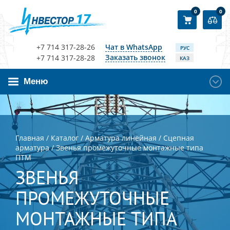
0
0
+7 714 317-28-26
Чат в WhatsApp
РУС
Заказать звонок
+7 714 317-28-28
КАЗ
Меню
Главная
/
Каталог
/
Арматура линейная
/
Сцепная
арматура
/
Звенья промежуточные монтажные типа
ПТМ
ЗВЕНЬЯ
ПРОМЕЖУТОЧНЫЕ
МОНТАЖНЫЕ ТИПА