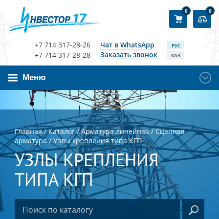
0
0
+7 714 317-28-26
Чат в WhatsApp
РУС
Заказать звонок
+7 714 317-28-28
КАЗ
Меню
Главная
/
Каталог
/
Арматура линейная
/
Сцепная
арматура
/
Узлы крепления типа КГП
УЗЛЫ КРЕПЛЕНИЯ
ТИПА КГП