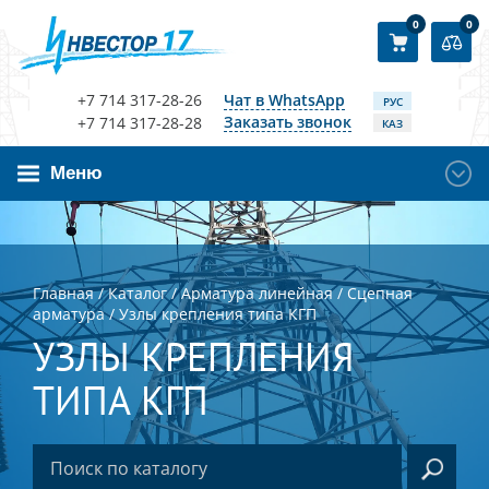
0
0
+7 714 317-28-26
Чат в WhatsApp
РУС
Заказать звонок
+7 714 317-28-28
КАЗ
Меню
Главная
/
Каталог
/
Арматура линейная
/
Сцепная
арматура
/
Узлы крепления типа КГП
УЗЛЫ КРЕПЛЕНИЯ
ТИПА КГП