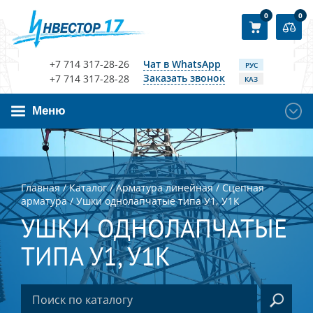
0
0
+7 714 317-28-26
Чат в WhatsApp
РУС
Заказать звонок
+7 714 317-28-28
КАЗ
Меню
Главная
/
Каталог
/
Арматура линейная
/
Сцепная
арматура
/
Ушки однолапчатые типа У1, У1К
УШКИ ОДНОЛАПЧАТЫЕ
ТИПА У1, У1К