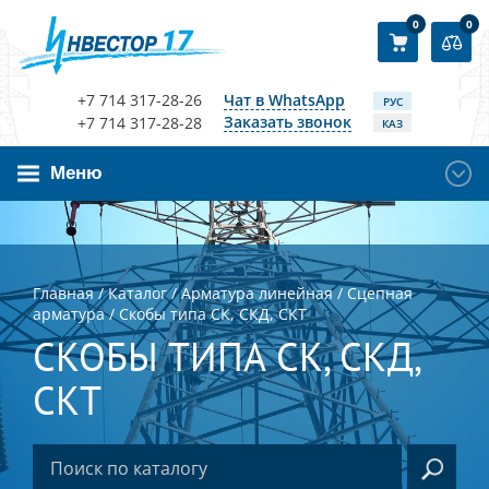
0
0
+7 714 317-28-26
Чат в WhatsApp
РУС
Заказать звонок
+7 714 317-28-28
КАЗ
Меню
Главная
/
Каталог
/
Арматура линейная
/
Сцепная
арматура
/
Скобы типа СК, СКД, СКТ
СКОБЫ ТИПА СК, СКД,
СКТ