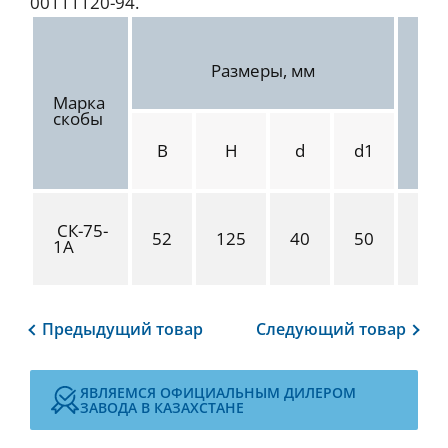
00111120-94.
Размеры, мм
Марка
Ра
скобы
на
В
Н
d
d1
СК-75-
52
125
40
50
1А
Предыдущий
товар
Следующий
товар
ЯВЛЯЕМСЯ ОФИЦИАЛЬНЫМ ДИЛЕРОМ
ЗАВОДА В КАЗАХСТАНЕ