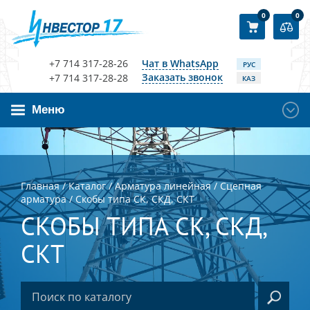
0
0
+7 714 317-28-26
Чат в WhatsApp
РУС
Заказать звонок
+7 714 317-28-28
КАЗ
Меню
Главная
/
Каталог
/
Арматура линейная
/
Сцепная
арматура
/
Скобы типа СК, СКД, СКТ
СКОБЫ ТИПА СК, СКД,
СКТ