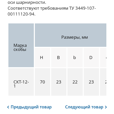
оси шарнирности.
Соответствуют требованиям ТУ 3449-107-
00111120-94.
Размеры, мм
Марка
скобы
H
B
b
D
d
СКТ-12-
70
23
22
23
22
1
Предыдущий
товар
Следующий
товар