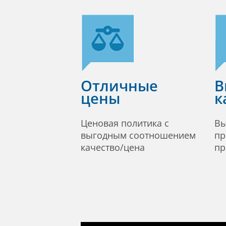
Отличные
В
цены
к
Ценовая политика с
Вы
выгодным соотношением
пр
качество/цена
пр