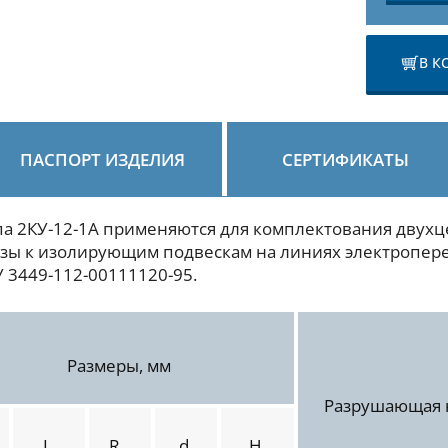
В К
ПАСПОРТ ИЗДЕЛИЯ
СЕРТИФИКАТЫ
а 2КУ-12-1А применяются для комплектования двух
азы к изолирующим подвескам на линиях электропер
 3449-112-00111120-95.
Размеры, мм
Разрушающая н
L
R
d
H