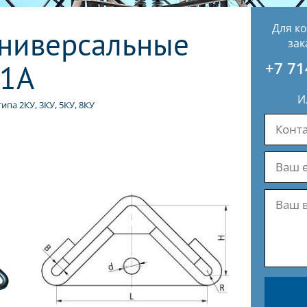
Для к
ниверсальные
зак
-1А
+7 71
И
па 2КУ, 3КУ, 5КУ, 8КУ