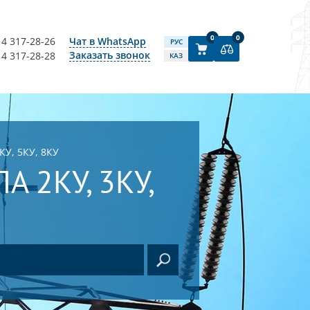
0
0
14 317-28-26
Чат в WhatsApp
РУС
Заказать звонок
14 317-28-28
КАЗ
КУ, 5КУ, 8КУ
 2КУ, 3КУ,