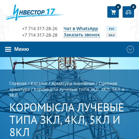
0
0
+7 714 317-28-26
Чат в WhatsApp
РУС
Заказать звонок
+7 714 317-28-28
КАЗ
Меню
Главная
/
Каталог
/
Арматура линейная
/
Сцепная
арматура
/
Коромысла лучевые типа ЗКЛ, 4КЛ, 5КЛ и
8КЛ
КОРОМЫСЛА ЛУЧЕВЫЕ
ТИПА ЗКЛ, 4КЛ, 5КЛ И
8КЛ