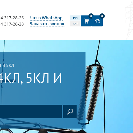
0
0
14 317-28-26
Чат в WhatsApp
РУС
Заказать звонок
14 317-28-28
КАЗ
Л и 8КЛ
КЛ, 5КЛ И