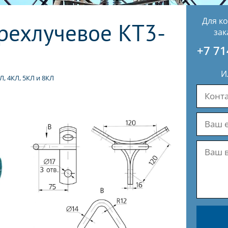
Для к
рехлучевое КТ3-
зак
+7 71
И
, 4КЛ, 5КЛ и 8КЛ